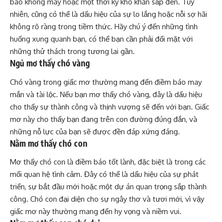
báo không may hoặc một thời kỳ khó khăn sắp đến. Tuy
nhiên, cũng có thể là dấu hiệu của sự lo lắng hoặc nỗi sợ hãi
không rõ ràng trong tiềm thức. Hãy chú ý đến những tình
huống xung quanh bạn, có thể bạn cần phải đối mặt với
những thử thách trong tương lai gần.
Ngủ mơ thấy chó vàng
Chó vàng trong giấc mơ thường mang đến điềm báo may
mắn và tài lộc. Nếu bạn mơ thấy chó vàng, đây là dấu hiệu
cho thấy sự thành công và thịnh vượng sẽ đến với bạn. Giấc
mơ này cho thấy bạn đang trên con đường đúng đắn, và
những nỗ lực của bạn sẽ được đền đáp xứng đáng.
Nằm mơ thấy chó con
Mơ thấy chó con là điềm báo tốt lành, đặc biệt là trong các
mối quan hệ tình cảm. Đây có thể là dấu hiệu của sự phát
triển, sự bắt đầu mới hoặc một dự án quan trọng sắp thành
công. Chó con đại diện cho sự ngây thơ và tươi mới, vì vậy
giấc mơ này thường mang đến hy vọng và niềm vui.