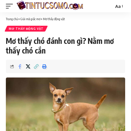
Aa
Trang chủ
»
Giải mã giấc mơ
»
Mơ thấy động vật
MƠ THẤY ĐỘNG VẬT
Mơ thấy chó đánh con gì? Nằm mơ
thấy chó cắn