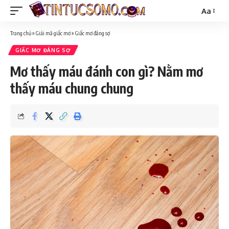
Aa
Trang chủ
»
Giải mã giấc mơ
»
Giấc mơ đáng sợ
GIẤC MƠ ĐÁNG SỢ
Mơ thấy máu đánh con gì? Nằm mơ
thấy máu chung chung