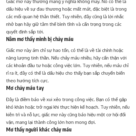
Giấc mơ này thường mang ý nghĩa không may. Nó có thể là
dấu hiệu về sự đau thương hoặc mất mát, đặc biệt là trong
các mối quan hệ thân thiết. Tuy nhiên, đây cũng là lời nhắc
nhở bạn hãy giữ tâm thế bình tĩnh và cẩn trọng trong các
quyết định sắp tới.
Nằm mơ thấy mình bị chảy máu
Giấc mơ này ám chỉ sự hao tổn, có thể là về tài chính hoặc
năng lượng tinh thần. Nếu chảy máu nhiều, hãy cẩn thận với
các khoản đầu tư hoặc công việc lớn. Tuy nhiên, nếu máu chỉ
rỉ ra ít, đây có thể là dấu hiệu cho thấy bạn sắp chuyển biến
theo hướng tích cực.
Mơ chảy máu tay
Đây là điềm báo về xui xẻo trong công việc. Bạn có thể gặp
khó khăn hoặc trở ngại khi thực hiện kế hoạch. Tuy nhiên, nếu
kiên trì và nỗ lực, giấc mơ này cũng báo hiệu một cơ hội đổi
vận, mang lại thành công lớn hơn mong đợi.
Mơ thấy người khác chảy máu