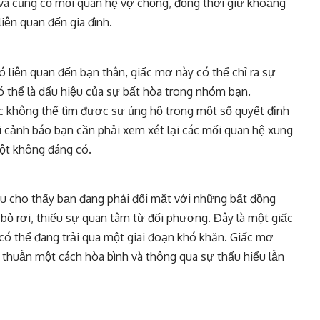
và củng cố mối quan hệ vợ chồng, đồng thời giữ khoảng
iên quan đến gia đình.
 liên quan đến bạn thân, giấc mơ này có thể chỉ ra sự
ó thể là dấu hiệu của sự bất hòa trong nhóm bạn.
c không thể tìm được sự ủng hộ trong một số quyết định
i cảnh báo bạn cần phải xem xét lại các mối quan hệ xung
đột không đáng có.
ệu cho thấy bạn đang phải đối mặt với những bất đồng
bỏ rơi, thiếu sự quan tâm từ đối phương. Đây là một giấc
ó thể đang trải qua một giai đoạn khó khăn. Giấc mơ
 thuẫn một cách hòa bình và thông qua sự thấu hiểu lẫn