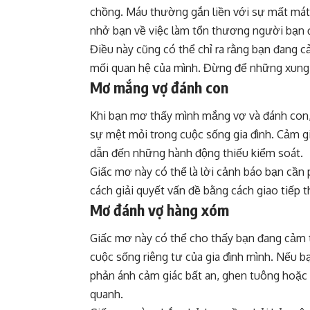
chồng. Máu thường gắn liền với sự mất mát 
nhở bạn về việc làm tổn thương người bạn đờ
Điều này cũng có thể chỉ ra rằng bạn đang c
mối quan hệ của mình. Đừng để những xung đ
Mơ mắng vợ đánh con
Khi bạn mơ thấy mình mắng vợ và đánh con,
sự mệt mỏi trong cuộc sống gia đình. Cảm gi
dẫn đến những hành động thiếu kiểm soát.
Giấc mơ này có thể là lời cảnh báo bạn cần 
cách giải quyết vấn đề bằng cách giao tiếp 
Mơ đánh vợ hàng xóm
Giấc mơ này có thể cho thấy bạn đang cảm t
cuộc sống riêng tư của gia đình mình. Nếu 
phản ánh cảm giác bất an, ghen tuông hoặc
quanh.