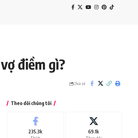
vợ điềm gì?
Chia sẻ
Theo dõi chúng tôi
235.3k
69.1k