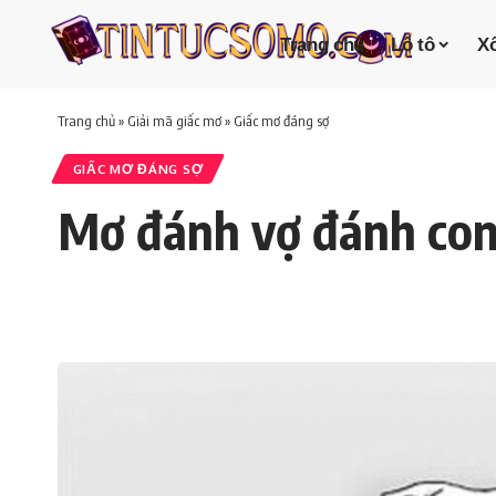
Trang chủ
Lô tô
Xổ
Trang chủ
»
Giải mã giấc mơ
»
Giấc mơ đáng sợ
GIẤC MƠ ĐÁNG SỢ
Mơ đánh vợ đánh con