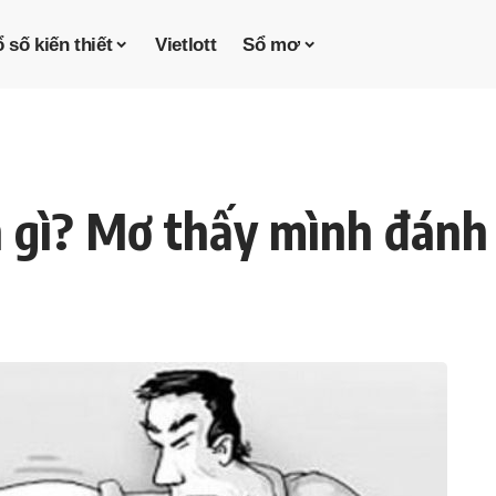
 số kiến thiết
Vietlott
Sổ mơ
 gì? Mơ thấy mình đánh 