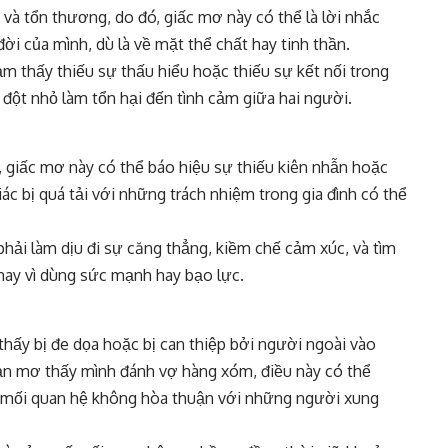
và tổn thương, do đó, giấc mơ này có thể là lời nhắc
i của mình, dù là về mặt thể chất hay tinh thần.
ảm thấy thiếu sự thấu hiểu hoặc thiếu sự kết nối trong
ột nhỏ làm tổn hại đến tình cảm giữa hai người.
 giấc mơ này có thể báo hiệu sự thiếu kiên nhẫn hoặc
ác bị quá tải với những trách nhiệm trong gia đình có thể
phải làm dịu đi sự căng thẳng, kiềm chế cảm xúc, và tìm
thay vì dùng sức mạnh hay bạo lực.
hấy bị đe dọa hoặc bị can thiệp bởi người ngoài vào
bạn mơ thấy mình đánh vợ hàng xóm, điều này có thể
 mối quan hệ không hòa thuận với những người xung