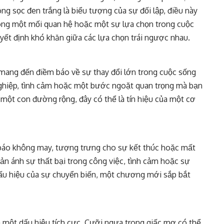
ng sọc đen trắng là biểu tượng của sự đối lập, điều này
rong một mối quan hệ hoặc một sự lựa chọn trong cuộc
yết định khó khăn giữa các lựa chọn trái ngược nhau.
mang đến điềm báo về sự thay đổi lớn trong cuộc sống
nghiệp, tình cảm hoặc một bước ngoặt quan trọng mà bạn
một con đường rộng, đây có thể là tín hiệu của một cơ
báo không may, tượng trưng cho sự kết thúc hoặc mất
ản ánh sự thất bại trong công việc, tình cảm hoặc sự
 dấu hiệu của sự chuyển biến, một chương mới sắp bắt
 một dấu hiệu tích cực. Cưỡi ngựa trong giấc mơ có thể