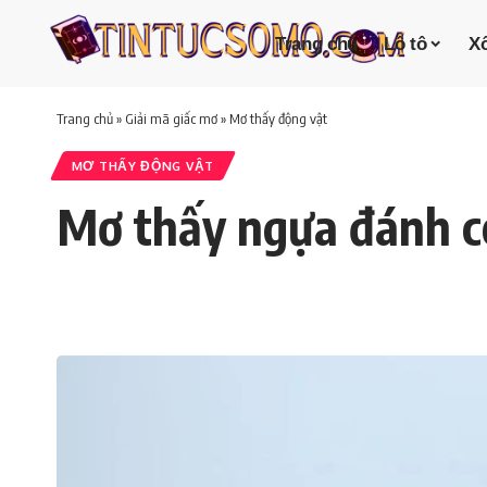
Trang chủ
Lô tô
Xổ
Trang chủ
»
Giải mã giấc mơ
»
Mơ thấy động vật
MƠ THẤY ĐỘNG VẬT
Mơ thấy ngựa đánh c