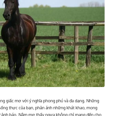
ững giấc mơ với ý nghĩa phong phú và đa dạng. Những
 sống thực của bạn, phản ánh những khát khao, mong
g cảnh báo. Nằm mơ thấy ngựa không chỉ mang đến cho