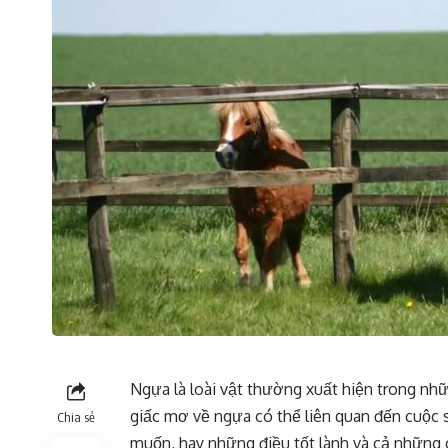
Ngựa là loài vật thường xuất hiện trong nh
giấc mơ về ngựa có thể liên quan đến cuộc
Chia sẻ
muốn, hay những điều tốt lành và cả nhữn