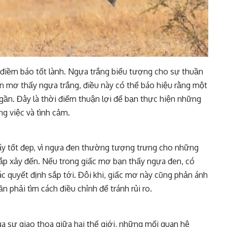
iềm báo tốt lành. Ngựa trắng biểu tượng cho sự thuần
n mơ thấy ngựa trắng, điều này có thể báo hiệu rằng một
gần. Đây là thời điểm thuận lợi để bạn thực hiện những
ng việc và tình cảm.
y tốt đẹp, vì ngựa đen thường tượng trưng cho những
p xảy đến. Nếu trong giấc mơ bạn thấy ngựa đen, có
ác quyết định sắp tới. Đôi khi, giấc mơ này cũng phản ánh
n phải tìm cách điều chỉnh để tránh rủi ro.
a sự giao thoa giữa hai thế giới, những mối quan hệ