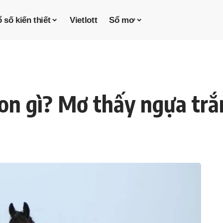
 số kiến thiết
Vietlott
Sổ mơ
on gì? Mơ thấy ngựa trắ