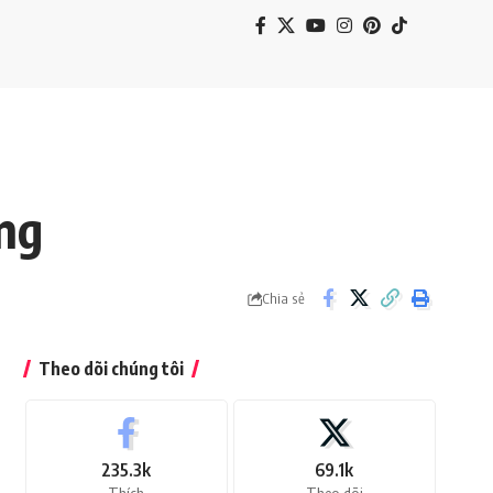
ng
Chia sẻ
Theo dõi chúng tôi
235.3k
69.1k